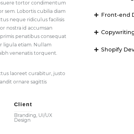
osuere tortor condimentum
r sem. Lobortis cubilia diam
Front-end
tus neque ridiculus facilisis
tor nostra id accumsan
Copywritin
si primis penatibus consequat
r ligula etiam. Nullam
Shopify De
ibh venenatis torquent.
us laoreet curabitur, justo
andit ornare sagittis
Client
Branding, UI/UX
Design