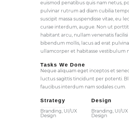
euismod penatibus quis nam netus, p
pulvinar rutrum ad diam cubilia tempo
suscipit massa suspendisse vitae, eu lec
curae interdum, augue. Non ut portti
habitant arcu, nullam venenatis facili
bibendum mollis, lacus ad erat pulvina
ullamcorper et habitasse vestibulum n
Tasks We Done
Neque aliquam eget inceptos et senect
luctus sagittis tincidunt per potenti. Bl
faucibus interdum nam sodales cum.
Strategy
Design
Branding, UI/UX
Branding, UI/UX
Design
Design