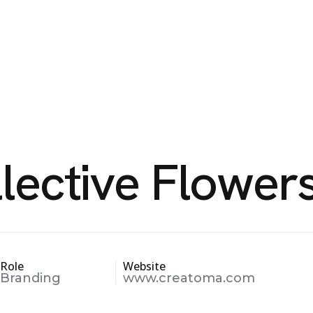
¿QUIÉNES SOMOS?
NOVEDADES
ARTÍCUL
lective
Flower
Role
Website
Branding
www.creatoma.com