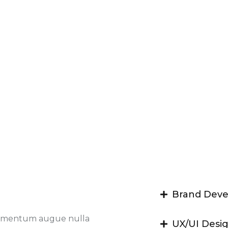
Brand Dev
 fermentum augue nulla
UX/UI Desi