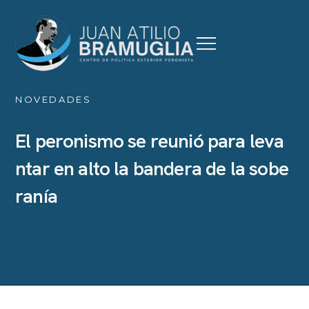
NOVEDADES
E
l
p
e
r
o
n
i
s
m
o
s
e
r
e
u
n
i
ó
p
a
r
a
l
e
v
a
n
t
a
r
e
n
a
l
t
o
l
a
b
a
n
d
e
r
a
d
e
l
a
s
o
b
e
r
a
n
í
a