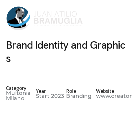
PUBLICACIONES
B
r
a
n
d
I
d
e
n
t
i
t
y
a
n
d
G
r
a
p
h
i
c
s
Category
Year
Role
Website
Multonia
Start 2023
Branding
www.creato
Milano