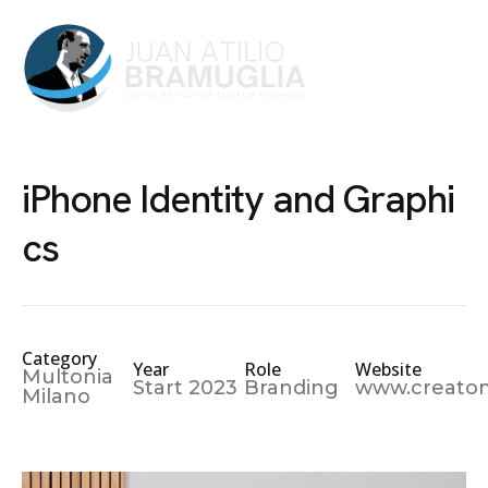
i
P
h
o
n
e
I
d
e
n
t
i
t
y
a
n
d
G
r
a
p
h
i
c
s
Category
Year
Role
Website
Multonia
Start 2023
Branding
www.creato
Milano