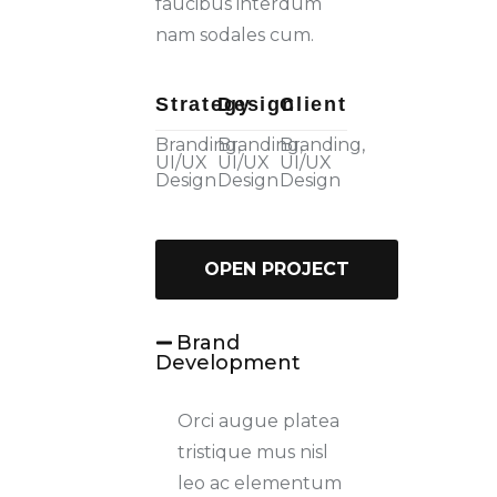
faucibus interdum
nam sodales cum.
Strategy
Design
Client
Branding,
Branding,
Branding,
UI/UX
UI/UX
UI/UX
Design
Design
Design
OPEN PROJECT
Brand
Development
Orci augue platea
tristique mus nisl
leo ac elementum